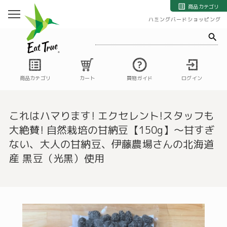
自然栽培の野菜・果物・お米の宅配通販｜自然栽培専門店ハミングバード
商品カテゴリ
ハミングバードショッピング
商品カテゴリ
カート
買物ガイド
ログイン
これはハマります! エクセレント!スタッフも
大絶賛! 自然栽培の甘納豆【150g】～甘すぎ
ない、大人の甘納豆、伊藤農場さんの北海道
産 黒豆（光黒）使用