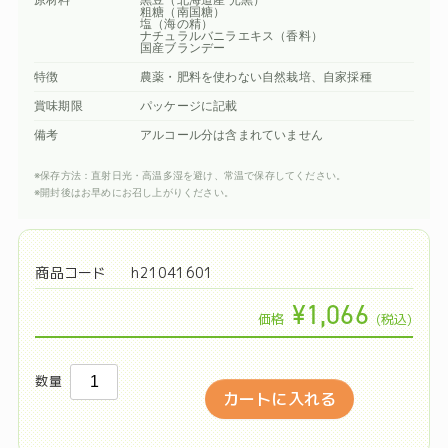
粗糖（南国糖）
塩（海の精）
ナチュラルバニラエキス（香料）
国産ブランデー
特徴
農薬・肥料を使わない自然栽培、自家採種
賞味期限
パッケージに記載
備考
アルコール分は含まれていません
※保存方法：直射日光・高温多湿を避け、常温で保存してください。
※開封後はお早めにお召し上がりください。
h21041601
¥1,066
価格
(税込)
数量
カートに入れる