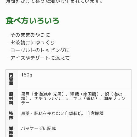
時間をかけて整った畑から生まれています。
食べ方いろいろ
・そのままおやつに
・お茶請けにゆっくり
・ヨーグルトのトッピングに
・アイスやデザートに添えて
内
150g
容
量
原
黒豆（北海道産 光黒）、粗糖（南国糖）、塩（海の
材
精）、ナチュラルバニラエキス（香料）、国産ブラン
料
デー
特
農薬・肥料を使わない自然栽培、自家採種
徴
賞
パッケージに記載
味
期