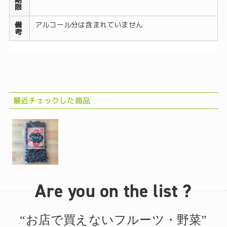
限
備
アルコール分は含まれていません
考
自然栽培 甘納豆 黒豆 光黒 北海道 伊藤農場 甘さ控えめ 大人のおやつ バニラ ブランデー
国産 無添加志向 和菓子 お茶請け
最近チェックした商品
Are you on the list ?
“お店で買えないフルーツ・野菜”