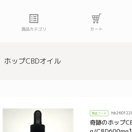
商品カテゴリ
カート
ホップCBDオイル
hb260122
奇跡のホップCBDオ
g/CBD600