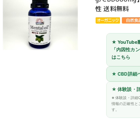
性 送料無料
★ YouTu
「内因性カン
はこちら
★ CBD詳
★ 体験談・
※
体験談・詳細
情報の正確性と
す。