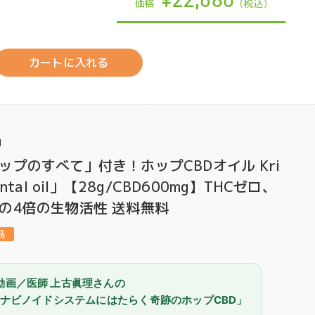
価格
(税込)
カートに入れる
1
ップのすべて」付き！ホップCBDオイル Kri
ntal oil」【28g/CBD600mg】THCゼロ、
の4倍の生物活性 送料無料
be動画／医師 上古眞理さんの
ナビノイドシステムにはたらく奇跡のホップCBD」