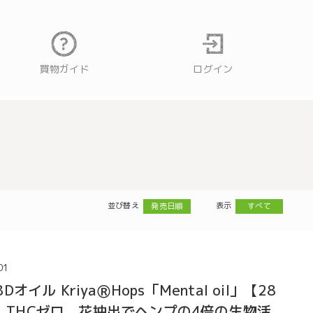
買物ガイド
ログイン
並び替え
表示
発売日順
すべて
01
イル KriyaⓇHops「Mental oil」【28
mg】THCゼロ、花抽出でヘンプの4倍の生物活