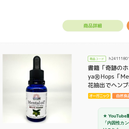
商品詳細
門店ハミングバード
h2411180
書籍「奇跡のホ
yaⓇHops「Me
花抽出でヘンプ
★ YouTu
「内因性カン