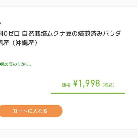
2
料0ゼロ 自然栽培ムクナ豆の焙煎済みパウダ
｜国産（沖縄産）
沖縄の豆のちから。
¥1,998
価格
(税込)
カートに入れる