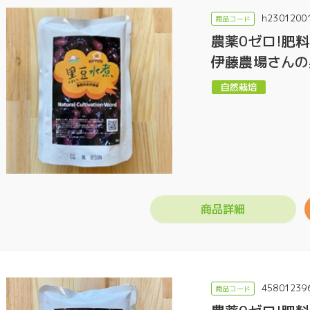
h2301200
農薬0ゼロ!肥
伊藤農場さんの
商品詳細
45801239