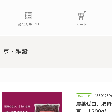
商品カテゴリ
カート
豆・雑穀
45801239
農薬ゼロ、肥料
豆」【200g】