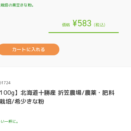
然栽培の黒豆きな粉。
¥583
価格
(税込)
カートに入れる
61724
100g】北海道十勝産 折笠農場/農薬・肥料
栽培/希少きな粉
しい一杯に。