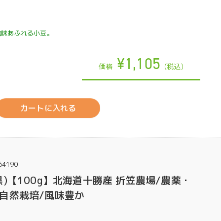
滋味あふれる小豆。
¥1,105
価格
(税込)
カートに入れる
64190
)【100g】北海道十勝産 折笠農場/農薬・
自然栽培/風味豊か