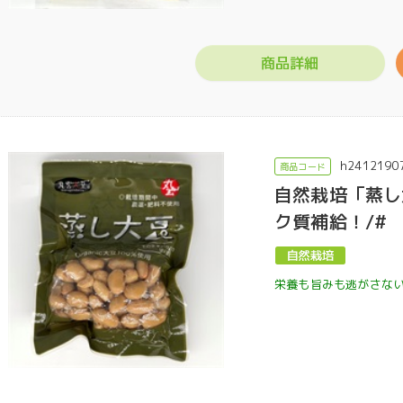
商品詳細
h2412190
自然栽培「蒸し
ク質補給！/#
門店ハミングバード
栄養も旨みも逃がさな