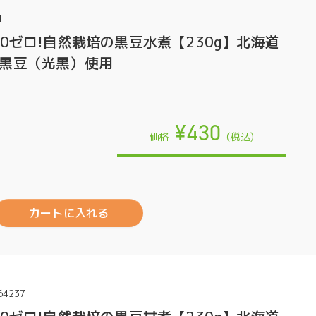
1
料0ゼロ!自然栽培の黒豆水煮【230g】北海道
黒豆（光黒）使用
¥430
価格
(税込)
カートに入れる
64237