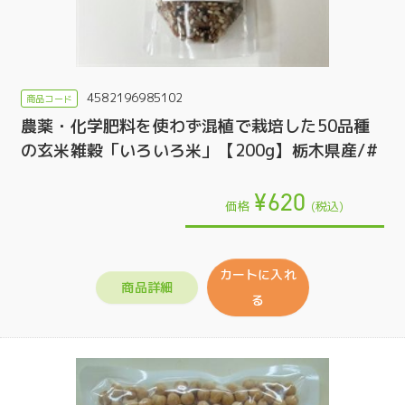
4582196985102
農薬・化学肥料を使わず混植で栽培した50品種
の玄米雑穀「いろいろ米」【200g】栃木県産/#
¥620
価格
(税込)
カートに入れ
商品詳細
る