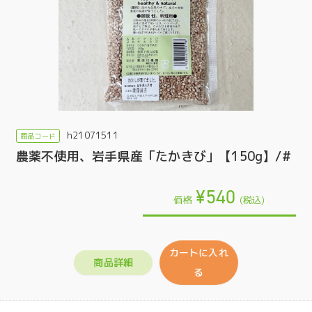
h21071511
農薬不使用、岩手県産「たかきび」【150g】/#
¥540
価格
(税込)
カートに入れ
商品詳細
る