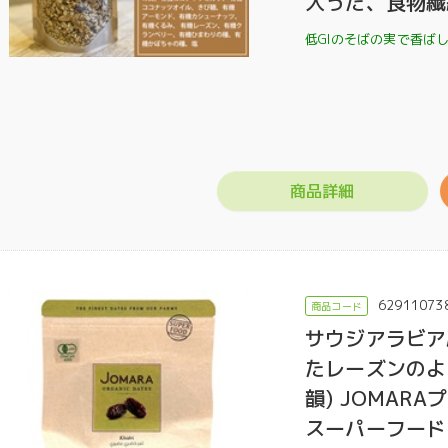
入った、食物繊
低GIのそばの実で香ば
商品詳細
62911073
サウジアラビア
たレーズンのよ
韻) JOMAR
スーパーフード