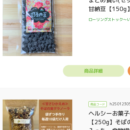
まとめ買い(セ
甘納豆【150
ローリングストック〜
商品詳細
h2501230
ヘルシーお菓子
【250g】そ