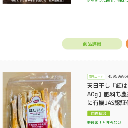
封を開けた瞬間、香ば
商品詳細
45959896
天日干し「紅は
80g】肥料も
に有機JAS認証
新食感！とまらない