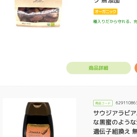
ツ 無添加
種入りだから守れる、
商品詳細
62911086
サウジアラビア
な黒蜜のような濃
遺伝子組換え 