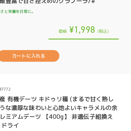
維豊富で甘さ控えめのグラノーラ/#
しさと栄養を日常に。
¥1,998
価格
(税込)
カートに入れる
87772
産 有機デーツ キドゥリ種 (まるで甘く熟し
うな濃厚な味わいと心地よいキャラメルの余
Aプレミアムデーツ 【400g】 非遺伝子組換え
 ドライ