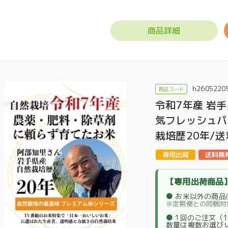
商品詳細
h2605220
令和7年産 岩
気フレッシュパッ
栽培歴20年/
【専用出荷商品
●
お米以外の商品
※定期便との同梱対
●
1回のご注文（
数量は複数お選び