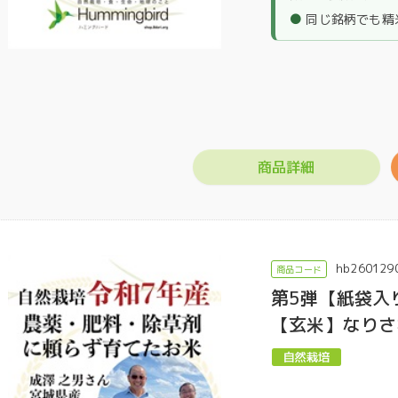
●
同じ銘柄でも精
商品詳細
hb260129
第5弾【紙袋入
【玄米】なりさ