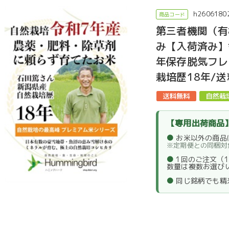
h2606180
第三者機関（有
み【入荷済み】
年保存脱気フレッ
栽培歴18年/
【専用出荷商品
●
お米以外の商品
※定期便との同梱対
●
1回のご注文（
数量は複数お選び
●
同じ銘柄でも精