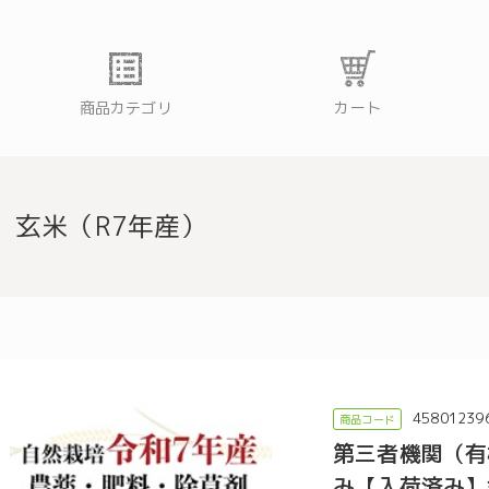
商品カテゴリ
カート
玄米（R7年産）
45801239
第三者機関（有
み【入荷済み】