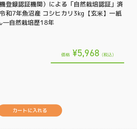
機登録認証機関）による「自然栽培認証」済
令和7年魚沼産 コシヒカリ3kg【玄米】一紙
ん―自然栽培歴18年
¥5,968
価格
(税込)
カートに入れる