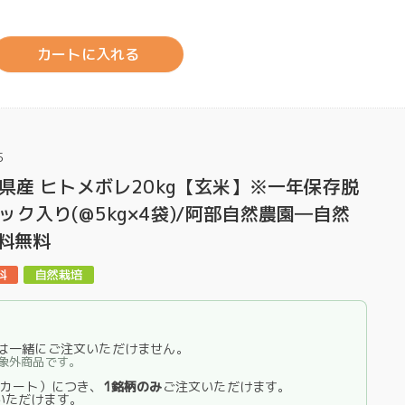
カートに入れる
5
手県産 ヒトメボレ20kg【玄米】※一年保存脱
ク入り(@5kg×4袋)/阿部自然農園―自然
送料無料
】
は一緒にご注文いただけません。
象外商品です。
1カート）につき、
1銘柄のみ
ご注文いただけます。
いただけます。