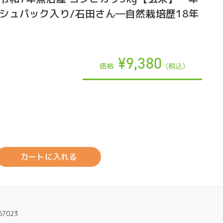
シュパック入り/石田さん―自然栽培歴18年
¥9,380
価格
(税込)
カートに入れる
67023