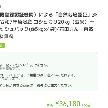
2
機登録認証機関）による「自然栽培認証」済
令和7年魚沼産 コシヒカリ20kg【玄米】一
シュパック(@5kg×4袋)/石田さん―自然
送料無料
】
は一緒にご注文いただけません。
象外商品です。
1カート）につき、
1銘柄のみ
ご注文いただけます。
いただけます。
米歩合が異なる商品は、
別々にご注文
ください。
¥36,180
価格
(税込)