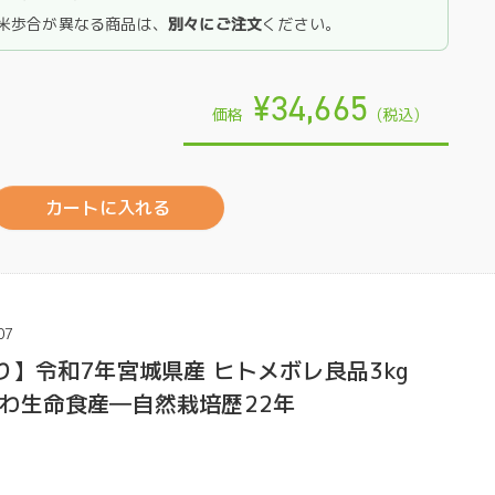
米歩合が異なる商品は、
別々にご注文
ください。
¥34,665
価格
(税込)
カートに入れる
07
り】令和7年宮城県産 ヒトメボレ良品3kg
わ生命食産―自然栽培歴22年