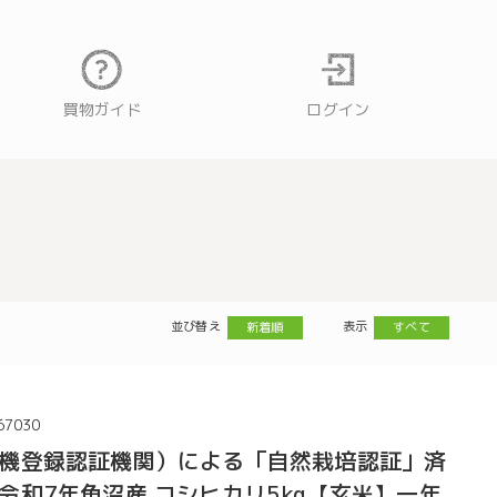
買物ガイド
ログイン
並び替え
表示
新着順
すべて
67030
機登録認証機関）による「自然栽培認証」済
令和7年魚沼産 コシヒカリ5kg【玄米】一年