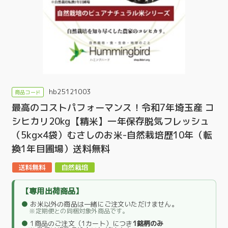
hb25121003
最高のコストパフォーマンス！令和7年埼玉産 コ
シヒカリ20kg【精米】一年保存脱気フレッシュ
（5kg×4袋）むさしのお米-自然栽培歴10年（転
換1年目圃場）送料無料
【専用出荷商品】
●
お米以外の商品は一緒にご注文いただけません。
※定期便との同梱対象外商品です。
●
1商品のご注文（1カート）につき
1銘柄のみ