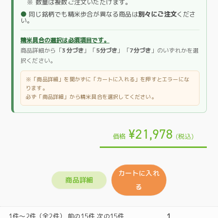
※ 数量は複数ご注文いただけます。
●
同じ銘柄でも精米歩合が異なる商品は
別々にご注文
くださ
い。
精米具合の選択は必須項目です。
商品詳細から「
3分づき
」「
5分づき
」「
7分づき
」のいずれかを選
択ください。
※「商品詳細」を開かずに「カートに入れる」を押すとエラーにな
ります。
必ず「商品詳細」から精米具合を選択してください。
¥21,978
価格
(税込)
カートに入れ
商品詳細
る
1件～2件（全2件） 前の15件 次の15件
1