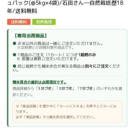
ュパック(@5kg×4袋)/石田さん―自然栽培歴18
年/送料無料
【専用出荷商品】
●
お米以外の商品は一緒にご注文いただけません。
※定期便との同梱対象外商品です。
●
1商品のご注文（1カート）につき
1銘柄のみ
※ 数量は複数ご注文いただけます。
●
同じ銘柄でも精米歩合が異なる商品は
別々にご注文
くださ
い。
精米具合の選択は必須項目です。
商品詳細から「
3分づき
」「
5分づき
」「
7分づき
」のいずれかを選
択ください。
※「商品詳細」を開かずに「カートに入れる」を押すとエラーにな
ります。
必ず「商品詳細」から精米具合を選択してください。