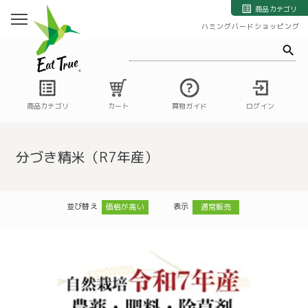
自然栽培の野菜・果物・お米の宅配通販｜自然栽培専門店ハミングバード
商品カテゴリ
ハミングバードショッピング
商品カテゴリ
カート
買物ガイド
ログイン
分づき精米（R7年産）
並び替え
表示
価格が高い
通常販売