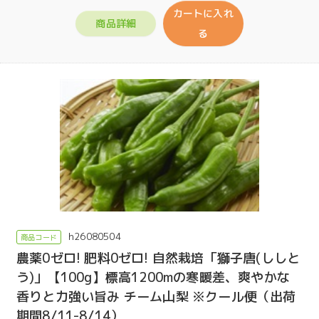
カートに入れ
商品詳細
る
h26080504
農薬0ゼロ! 肥料0ゼロ! 自然栽培「獅子唐(ししと
う)」【100g】標高1200mの寒暖差、爽やかな
香りと力強い旨み チーム山梨 ※クール便（出荷
期間8/11-8/14）