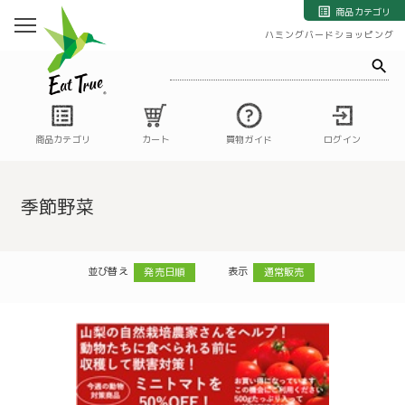
自然栽培の野菜・果物・お米の宅配通販｜自然栽培専門店ハミングバード
商品カテゴリ
ハミングバードショッピング
商品カテゴリ
カート
買物ガイド
ログイン
季節野菜
並び替え
表示
発売日順
通常販売