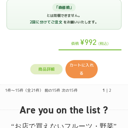
「森修焼」
とは同梱できません。
2回に分けてご注文
をお願いいたします。
¥992
価格
(税込)
カートに入れ
商品詳細
る
1件～15件（全21件） 前の15件
次の15件
1
|
2
Are you on the list ?
“お店で買えないフルーツ・野菜”