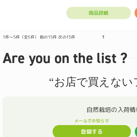
商品詳細
1件～5件（全5件） 前の15件 次の15件
1
Are you on the list ?
“お店で買えない
登録する