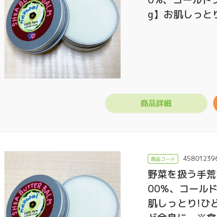
g】お肌しっと
商品詳細
45801239
野菜を扱う手荒
00%、コール
肌しっとり!ひ
門店ハミングバード