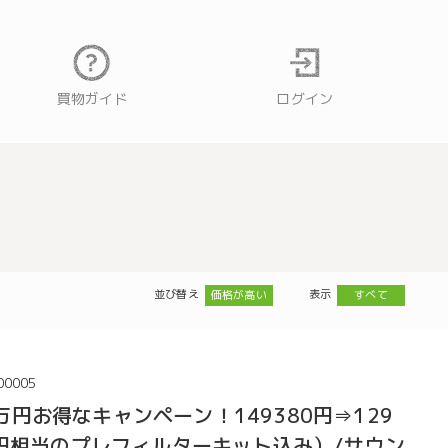
買物ガイド
ログイン
並び替え
表示
価格が高い
すべて
00005
円お得なキャンペーン！149380円⇒129
80円相当のプレフィルターキット込み）/サウン