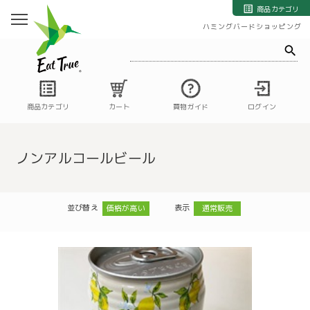
自然栽培の野菜・果物・お米の宅配通販｜自然栽培専門店ハミングバード
商品カテゴリ
ハミングバードショッピング
商品カテゴリ
カート
買物ガイド
ログイン
ノンアルコールビール
並び替え
表示
価格が高い
通常販売