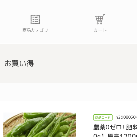
商品カテゴリ
カート
お買い得
h2608050
農薬0ゼロ! 肥
0g】標高12