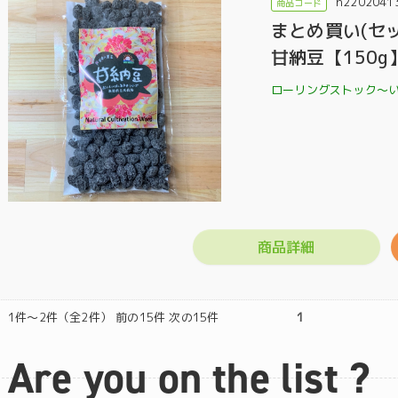
h2202041
まとめ買い(セ
甘納豆【150
ローリングストック〜
商品詳細
1件～2件（全2件） 前の15件 次の15件
1
Are you on the list ?