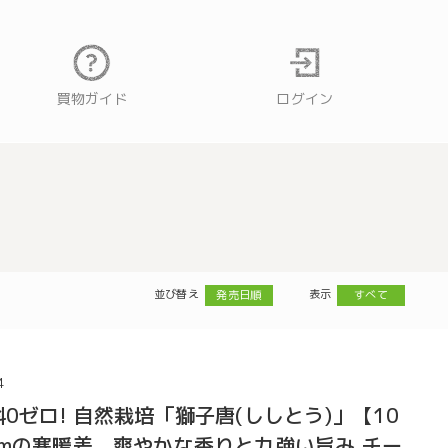
買物ガイド
ログイン
並び替え
表示
発売日順
すべて
4
料0ゼロ! 自然栽培「獅子唐(ししとう)」【10
00mの寒暖差、爽やかな香りと力強い旨み チー