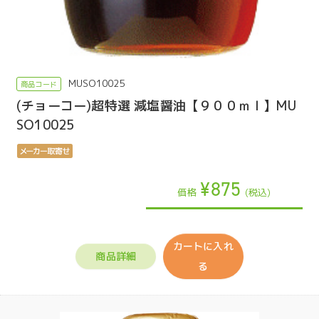
MUSO10025
(チョーコー)超特選 減塩醤油【９００ｍｌ】MU
SO10025
¥875
価格
(税込)
カートに入れ
商品詳細
る