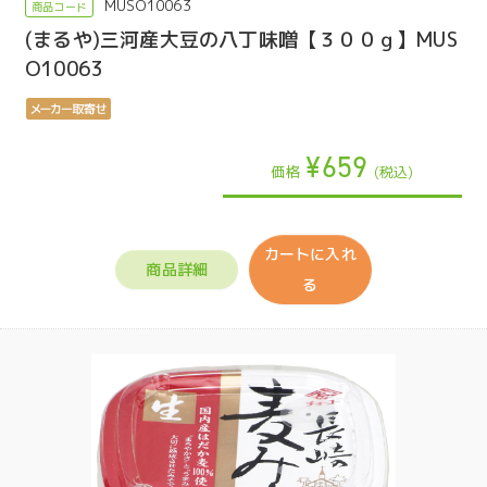
MUSO10063
(まるや)三河産大豆の八丁味噌【３００ｇ】MUS
O10063
¥659
価格
(税込)
カートに入れ
商品詳細
る