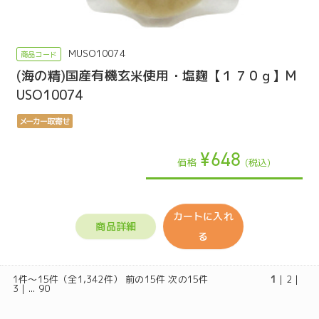
MUSO10074
(海の精)国産有機玄米使用・塩麹【１７０ｇ】M
USO10074
¥648
価格
(税込)
カートに入れ
商品詳細
る
1件～15件（全1,342件） 前の15件
次の15件
1
|
2
|
3
| ...
90