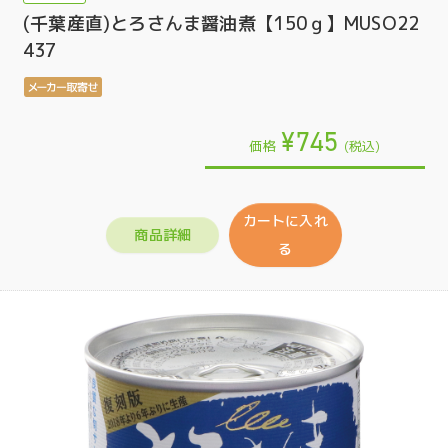
(千葉産直)とろさんま醤油煮【150ｇ】MUSO22
437
¥745
価格
(税込)
カートに入れ
商品詳細
る