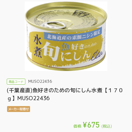
MUSO22436
(千葉産直)魚好きのための旬にしん水煮【１７０
ｇ】MUSO22436
¥675
価格
(税込)