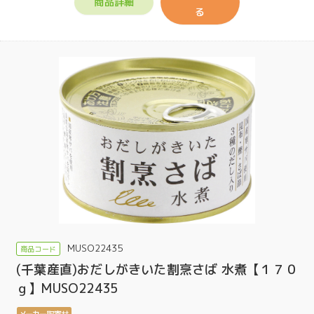
商品詳細
る
MUSO22435
(千葉産直)おだしがきいた割烹さば 水煮【１７０
ｇ】MUSO22435