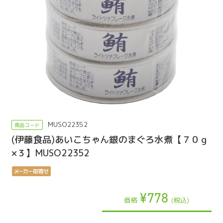
MUSO22352
(伊藤食品)あいこちゃん銀のまぐろ水煮【７０ｇ
×３】MUSO22352
¥778
価格
(税込)