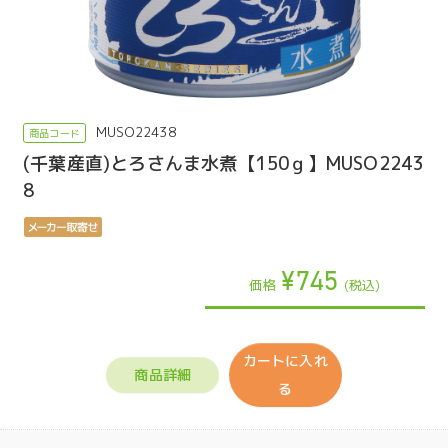
MUSO22438
(千葉産直)とろさんま水煮【150ｇ】MUSO2243
8
¥745
価格
(税込)
カートに入れ
商品詳細
る