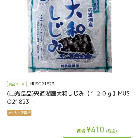
MUSO21823
(山光食品)宍道湖産大和しじみ【１２０ｇ】MUS
O21823
¥410
価格
(税込)