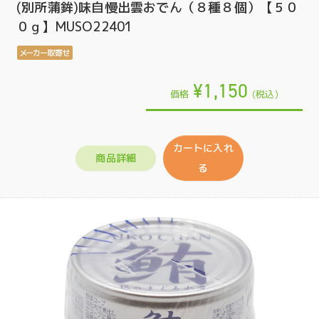
(別所蒲鉾)味自慢出雲おでん（８種８個）【５０
０ｇ】MUSO22401
¥1,150
価格
(税込)
カートに入れ
商品詳細
る