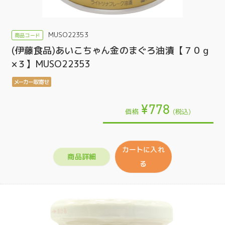
MUSO22353
(伊藤食品)あいこちゃん金のまぐろ油漬【７０ｇ
×３】MUSO22353
¥778
価格
(税込)
カートに入れ
商品詳細
る