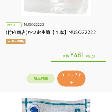
MUSO22222
(竹内商店)かつお生節【１本】MUSO22222
¥481
価格
(税込)
カートに入れ
商品詳細
る