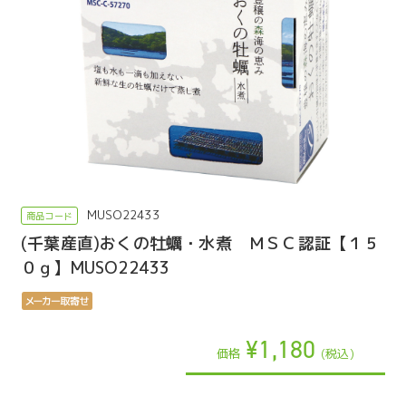
MUSO22433
(千葉産直)おくの牡蠣・水煮 ＭＳＣ認証【１５
０ｇ】MUSO22433
¥1,180
価格
(税込)