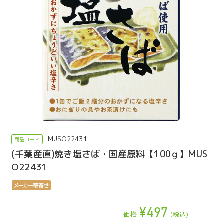
MUSO22431
(千葉産直)焼き塩さば・国産原料【100ｇ】MUS
O22431
¥497
価格
(税込)