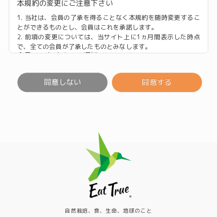
本規約の変更にご注意下さい
1. 当社は、会員の了承を得ることなく本規約を随時変更するこ
とができるものとし、会員はこれを承諾します。
2. 前項の変更については、当サイト上に1ヵ月間表示した時点
で、全ての会員が了承したものとみなします。
会員のみなさまへの通知
1. 本規約の変更のケース以外に当社が必要と判断した場合、当
社は、会員に対し随時必要な事項を通知します。
同意しない
同意する
2. 前項の通知は、当サイト上に表示した時点で全ての会員に通
知したものとみなします。
会員登録について
当サイトにおいてのご購入には会員登録が必要になります。
なお会員登録は無料です。
※ログインには、会員登録時に入力したメールアドレスおよび
パスワードが必要になります。
会員のみなさまから提供された個人情報
当サイトを利用するにあたって、会員の住所、電話番号、購入
履歴などの大切な個人情報がネットサーバ上に登録されます
が、当社はその個人情報を適切かつ確実に管理するものとし、
法令などにより開示が求められる場合を除き、開示しないもの
自然栽培、食、生命、地球のこと
とします。